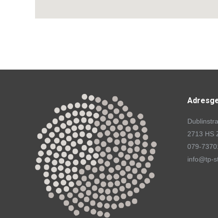
Adresg
Dublinstr
2713 HS 
079-7370
info@tp-s