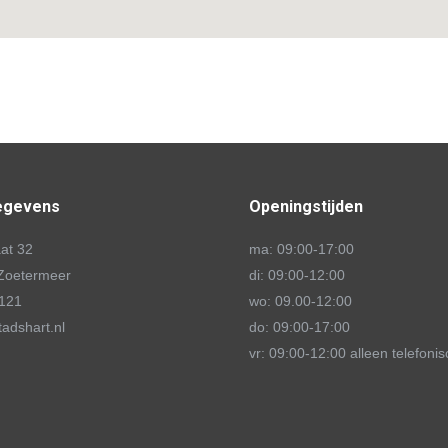
egevens
Openingstijden
aat 32
ma: 09:00-17:00
Zoetermeer
di: 09:00-12:00
121
wo: 09.00-12:00
tadshart.nl
do: 09:00-17:00
vr: 09:00-12:00 alleen telefonis