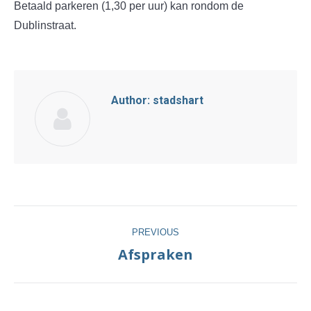
Betaald parkeren (1,30 per uur) kan rondom de
Dublinstraat.
Author:
stadshart
Post
PREVIOUS
navigation
Afspraken
Previous
post: