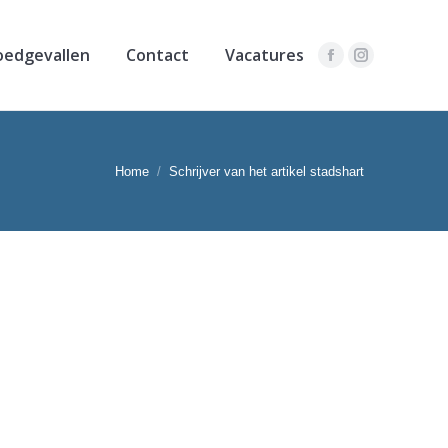
oedgevallen
Contact
Vacatures
Facebook
Instagram
t hier:
Home
Schrijver van het artikel stadshart
nnen.