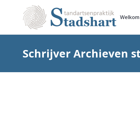
Welkom
Schrijver Archieven
s
Afspraken
Uncategorized
Door
stadshart
18 december 2025
Plan zelf uw afspraken in.
In onze internetuitnodigingen bevindt zich een lin