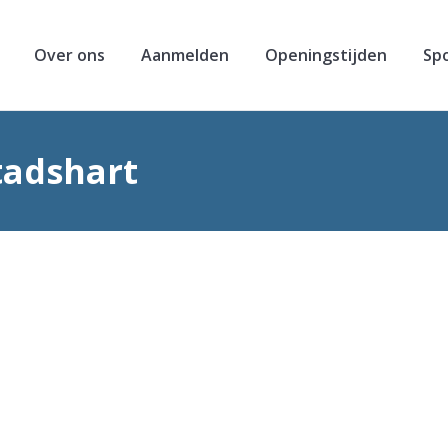
Over ons
Aanmelden
Openingstijden
Sp
tadshart
Je ben
k, deze link kunt u zelf de juiste afspraak in onze agenda inpla